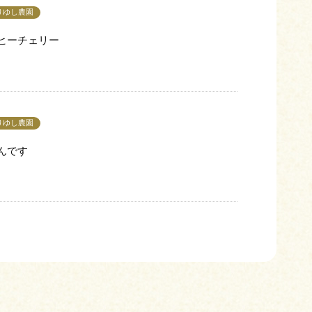
りゆし農園
ヒーチェリー
りゆし農園
んです